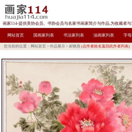
画家114-提供美协会员、书协会员与名家书画家简介与作品,为收藏者
网站首页
国画家列表
书法家列表
油画家列表
字母
您当前的位置：
网站首页
>
作品展示
>
郝晓燕
(点作者姓名返回此作者列表)