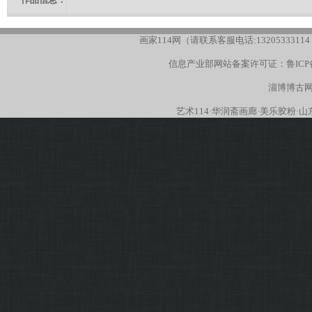
画家114网（请联系客服电话:13205333114
信息产业部网站备案许可证：
鲁ICP
淄博博古网
艺术114
·
华润斋画廊
·
美乐胶粉
·
山