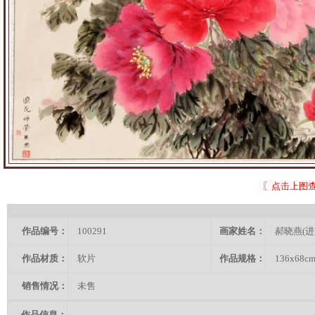
〖点击上图
作品编号：
100291
画家姓名：
郝晓燕(
作品材质：
软片
作品规格：
136x68c
销售情况：
未售
作品信息：